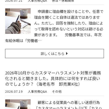
2026.07.21
人事労務Q&A
休日・休暇関係
申請書に理由欄を設けることや、任意で
理由を聞くこと自体は違法ではありませ
ん。ただし、回答を強制したり、理由によ
って取得を認めないという対応は避ける必
要があります。 労働基準法では、年次
有給休暇は「労働者…
詳しくはこちら
2026年10月からカスタマーハラスメント対策が義務
化されると聞きました。具体的には何をすれば良い
のでしょうか？（海老名市 卸売業K社）
2026.07.19
人事労務Q&A
その他
顧客による従業員への著しい迷惑行為
「カスタマーハラスメント (以下「カスハ