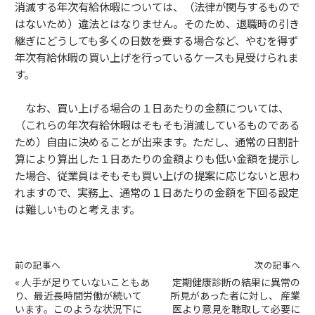
消滅する年次有給休暇については、（法律が関与するもので
はないため）違法とはなりません。そのため、退職時の引き
継ぎにどうしても多くの日数を要する場合など、やむを得ず
年次有給休暇の買い上げを行っているケースも見受けられま
す。
なお、買い上げる場合の１日あたりの金額については、
（これらの年次有給休暇はそもそも消滅しているものである
ため）自由に決めることが出来ます。ただし、通常の日割計
算により算出した１日あたりの金額よりも低い金額を提示し
た場合、従業員はそもそも買い上げの提案に応じないと思わ
れますので、実務上、通常の１日あたりの金額を下回る設定
は難しいものと考えます。
前の記事へ
次の記事へ
«
人手が足りていないこともあ
定期健康診断の結果に異常の
り、最近長時間労働が続いて
所見があった者に対し、 産業
います。このような状況下に
医より意見を聴取して必要に