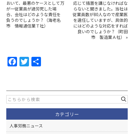
おいて、最悪のケースとして万
応じて措置を講じなければな
が一従業員が過労死した場
らないと聞きました。当社は
合、会社はどのような責任を
従業員数が80人なので産業医
負うのでしょうか？（海老名
を選任していますが、具体的
市 情報通信業Ｔ社）
にはどのような対応をすれば
良いのでしょうか？（町田
市 製造業Ａ社）
»
F
T
共
a
w
有
c
itt
e
er
b
o
カテゴリー
o
k
人事労務ニュース