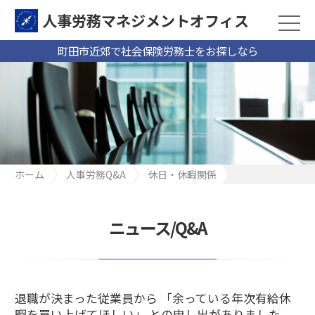
人事労務マネジメントオフィス
町田市近郊で社会保険労務士をお探しなら
ホーム
人事労務Q&A
休日・休暇関係
退職が決まった従業員から 「余っている年次有給休暇を買い上げ
てほしい」 との申し出がありました。当社では、これまで年次有
給休暇を買い上げたことはないのですが、従業員からこのような
ニュース/Q&A
申出があった場合、買い上げなければならないのでしょうか？
（製造業M社）
退職が決まった従業員から 「余っている年次有給休
暇を買い上げてほしい」 との申し出がありました。