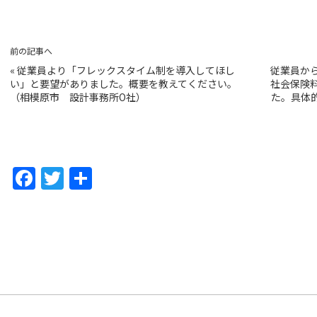
前の記事へ
«
従業員より「フレックスタイム制を導入してほし
従業員か
い」と要望がありました。概要を教えてください。
社会保険
（相模原市 設計事務所O社）
た。具体
F
T
共
a
w
有
c
itt
e
er
b
o
o