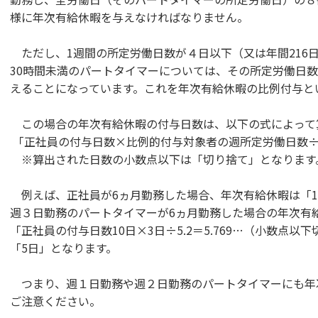
様に年次有給休暇を与えなければなりません。
ただし、1週間の所定労働日数が４日以下（又は年間216
30時間未満のパートタイマーについては、その所定労働日
えることになっています。これを年次有給休暇の比例付与と
この場合の年次有給休暇の付与日数は、以下の式によって
「正社員の付与日数×比例的付与対象者の週所定労働日数÷5
※算出された日数の小数点以下は「切り捨て」となります
例えば、正社員が6ヵ月勤務した場合、年次有給休暇は「1
週３日勤務のパートタイマーが6ヵ月勤務した場合の年次有
「正社員の付与日数10日×3日÷5.2＝5.769…（小数点以
「5日」となります。
つまり、週１日勤務や週２日勤務のパートタイマーにも年
ご注意ください。