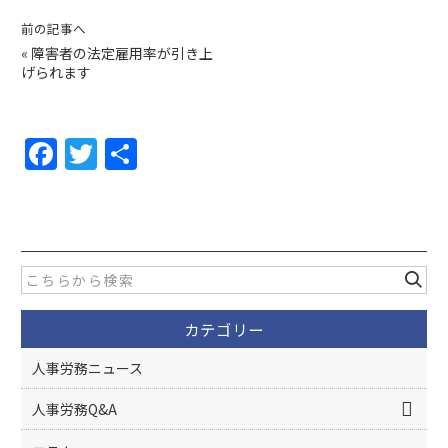
前の記事へ
«
障害者の法定雇用率が引き上
げられます
F
T
共
a
w
有
c
itt
e
er
b
o
カテゴリー
o
k
人事労務ニュース
人事労務Q&A