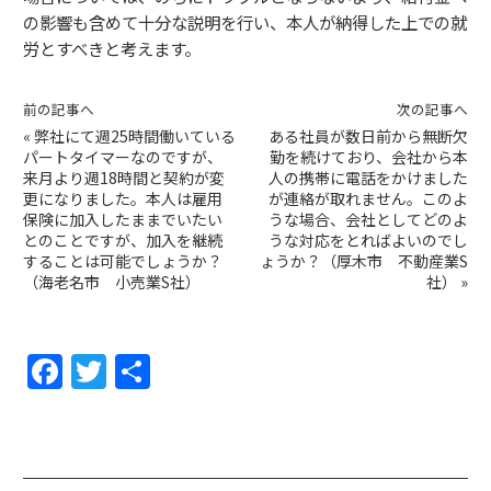
の影響も含めて十分な説明を行い、本人が納得した上での就
労とすべきと考えます。
前の記事へ
次の記事へ
«
弊社にて週25時間働いている
ある社員が数日前から無断欠
パートタイマーなのですが、
勤を続けており、会社から本
来月より週18時間と契約が変
人の携帯に電話をかけました
更になりました。本人は雇用
が連絡が取れません。このよ
保険に加入したままでいたい
うな場合、会社としてどのよ
とのことですが、加入を継続
うな対応をとればよいのでし
することは可能でしょうか？
ょうか？（厚木市 不動産業S
（海老名市 小売業S社）
社）
»
F
T
共
a
w
有
c
itt
e
er