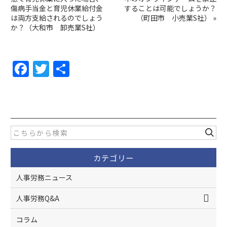
傷病手当金と育児休業給付金
することは可能でしょうか？
は両方支給されるのでしょう
（町田市 小売業S社）
»
か？（大和市 卸売業S社）
F
T
共
a
w
有
c
itt
e
er
b
o
カテゴリー
o
k
人事労務ニュース
人事労務Q&A
コラム