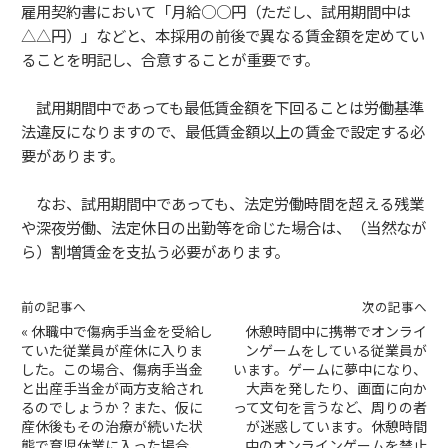
雇用契約書において「月給○○円（ただし、試用期間中は
△△円）」などと、本採用の前後で異なる賃金額を定めてい
ることを明記し、合意することが重要です。
試用期間中であっても最低賃金額を下回ることは労働基準
法違反になりますので、最低賃金額以上の賃金で設定する必
要があります。
なお、試用期間中であっても、法定労働時間を超える残業
や深夜労働、法定休日の出勤等を命じた場合は、（当然なが
ら）割増賃金を支払う必要があります。
前の記事へ
次の記事へ
«
休職中で傷病手当金を受給し
休憩時間中に携帯でオンライ
ていた従業員が産休に入りま
ンゲームをしている従業員が
した。この場合、傷病手当金
います。ゲームに夢中になり、
と出産手当金が両方支給され
大声を発したり、画面に向か
るのでしょうか？また、仮に
って文句を言うなど、周りの者
産休後もその治療が続いた状
が迷惑しています。休憩時間
態で育児休業に入った場合、
中のオンラインゲームを禁止