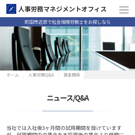
人事労務マネジメントオフィス
町田市近郊で社会保険労務士をお探しなら
ホーム
人事労務Q&A
賃金関係
当社では入社後3ヶ月間の試用期間を設けていますが、試用期間中
の賃金を本採用後の賃金より低額に設定することは可能でしょう
か？（海老名市 製造業P社）
ニュース/Q&A
当社では入社後3ヶ月間の試用期間を設けています
が、試用期間中の賃金を本採用後の賃金より低額に