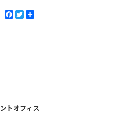
F
T
共
a
w
有
c
itt
e
er
b
o
o
k
ントオフィス