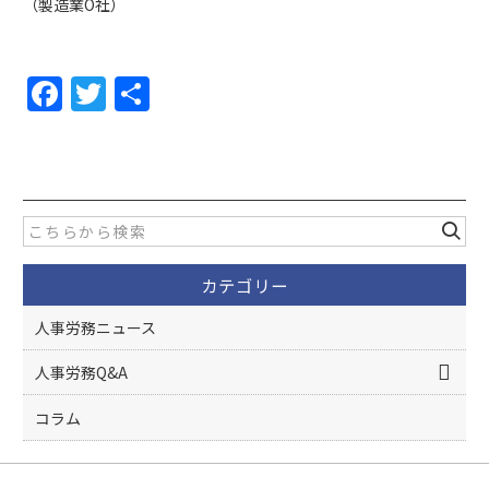
（製造業O社）
F
T
共
a
w
有
c
itt
e
er
b
o
カテゴリー
o
k
人事労務ニュース
人事労務Q&A
コラム