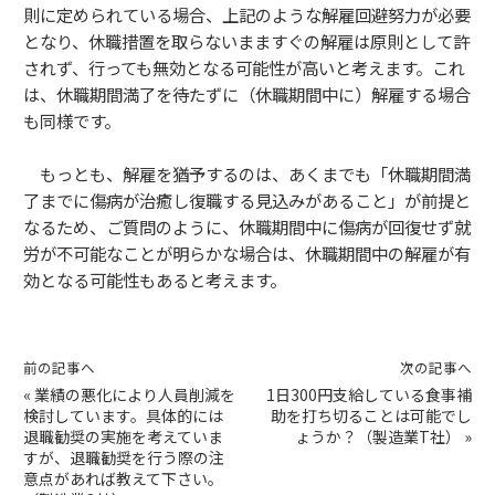
則に定められている場合、上記のような解雇回避努力が必要
となり、休職措置を取らないまますぐの解雇は原則として許
されず、行っても無効となる可能性が高いと考えます。これ
は、休職期間満了を待たずに（休職期間中に）解雇する場合
も同様です。
もっとも、解雇を猶予するのは、あくまでも「休職期間満
了までに傷病が治癒し復職する見込みがあること」が前提と
なるため、ご質問のように、休職期間中に傷病が回復せず就
労が不可能なことが明らかな場合は、休職期間中の解雇が有
効となる可能性もあると考えます。
前の記事へ
次の記事へ
«
業績の悪化により人員削減を
1日300円支給している食事補
検討しています。具体的には
助を打ち切ることは可能でし
退職勧奨の実施を考えていま
ょうか？（製造業T社）
»
すが、退職勧奨を行う際の注
意点があれば教えて下さい。