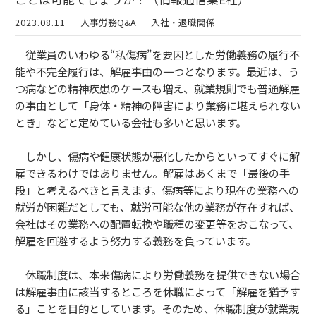
2023.08.11
人事労務Q&A
入社・退職関係
従業員のいわゆる“私傷病”を要因とした労働義務の履行不
能や不完全履行は、解雇事由の一つとなります。最近は、う
つ病などの精神疾患のケースも増え、就業規則でも普通解雇
の事由として「身体・精神の障害により業務に堪えられない
とき」などと定めている会社も多いと思います。
しかし、傷病や健康状態が悪化したからといってすぐに解
雇できるわけではありません。解雇はあくまで「最後の手
段」と考えるべきと言えます。傷病等により現在の業務への
就労が困難だとしても、就労可能な他の業務が存在すれば、
会社はその業務への配置転換や職種の変更等をおこなって、
解雇を回避するよう努力する義務を負っています。
休職制度は、本来傷病により労働義務を提供できない場合
は解雇事由に該当するところを休職によって「解雇を猶予す
る」ことを目的としています。そのため、休職制度が就業規