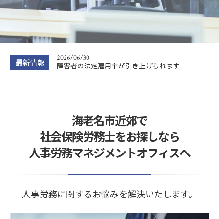
2025年度の地域別最低賃金の改定額が発表され
ました
2026/07/03
パートタイム・有期雇用労働法および労働者派遣
法の施行規則等…
2026/06/30
最新情報
障害者の法定雇用率が引き上げられます
2026/04/01
「高年齢者の労働災害防止のための指針」が公示
されました
2025/10/05
海老名市近郊で
「事業主の証明による被扶養者認定の円滑化」の
恒久的な運用が…
社会保険労務士をお探しなら
2025/09/10
人事労務マネジメントオフィスへ
2025年度の地域別最低賃金の改定額が発表され
ました
2026/07/03
パートタイム・有期雇用労働法および労働者派遣
法の施行規則等…
人事労務に関するお悩みを解決いたします。