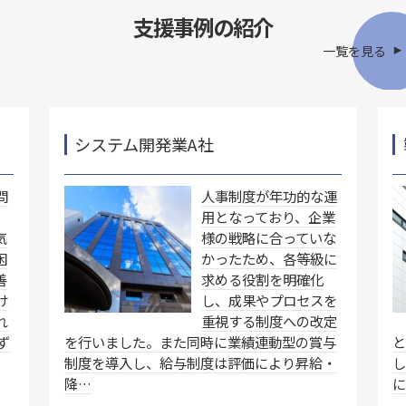
支援事例の紹介
一覧を見る
システム開発業A社
問
人事制度が年功的な運
用となっており、企業
気
様の戦略に合っていな
困
かったため、各等級に
善
求める役割を明確化
け
し、成果やプロセスを
れ
重視する制度への改定
ず
を行いました。また同時に業績連動型の賞与
制度を導入し、給与制度は評価により昇給・
降…